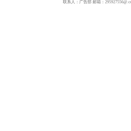
联系人：广告部 邮箱：295927556@.c