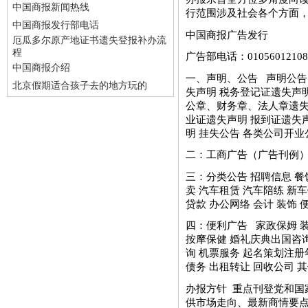
中国商报新闻热线
行范围涉及社会各个方面
中国商报发行部电话
中国商报广告发行
厄瓜多尔原产地证书遗失登报补办流
程
广告部电话：010560121
中国商报介绍
一、声明、公告 声明公告
北京假期适合孩子去的地方玩的
失声明 税务登记证遗失声
公章、财务章、法人章遗失
业证遗失声明 报到证遗失声
明 挂失公告 各类公司开业公告 
二：工商广告（广告刊例）都
三：分类公告 招聘信息 餐饮
卖 汽车租赁 汽车陪练 新车
贷款 办公网络 会计 装饰 
四：便利广告 家政保姆 装
按摩保健 婚礼庆典出国咨询
询 机票服务 起名策划注册
债务 出租转让 回收公司 
办报方针 重点刊登党和国
供市场走向、最新商情要