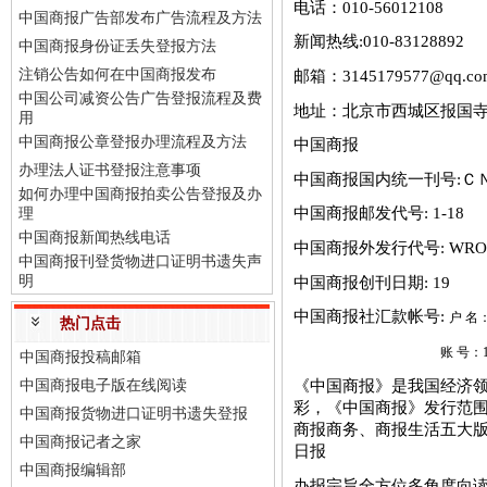
电话：010-56012108
中国商报广告部发布广告流程及方法
新闻热线:010-83128892
中国商报身份证丢失登报方法
注销公告如何在中国商报发布
邮箱：3145179577@qq.co
中国公司减资公告广告登报流程及费
地址：北京市西城区报国寺
用
中国商报公章登报办理流程及方法
中国商报
办理法人证书登报注意事项
中国商报国内统一刊号:Ｃ
如何办理中国商报拍卖公告登报及办
中国商报邮发代号: 1-18
理
中国商报新闻热线电话
中国商报外发行代号: WRO7
中国商报刊登货物进口证明书遗失声
明
中国商报创刊日期: 19
中国商报社汇款帐号:
户 名
热门点击
账 号：1100101950
中国商报投稿邮箱
中国商报电子版在线阅读
《中国商报》是我国经济领
彩，《中国商报》发行范围
中国商报货物进口证明书遗失登报
商报商务、商报生活五大版块
中国商报记者之家
日报
中国商报编辑部
办报宗旨全方位多角度向