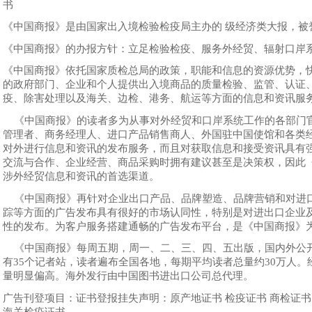
书
《中国商报》是由国家出入境检验检疫局主办的 级经济类大报，被誉
《中国商报》的办报方针：立足检验检疫、服务外经贸、辐射口岸
《中国商报》依托国家质检总局的政策，职能和信息的资源优势，
的政府部门、企业和个人提供出入境商品的质量检验、监管、认证
疫、除害处理以及海关、边检、港务、航运等方面的信息和资讯服
《中国商报》的读者多为从事对外经贸和口岸系统工作的各部门
管理者、商务经理人、进口产品销售商人、外国驻中国使馆和各类
对外进行信息和资讯的发布服务，而且对获取信息和接受资讯具有
交流与合作、企业经营、商品采购时拥有建议甚至是决策权，因此
涉外经贸信息和资讯的首选渠道。
《中国商报》再针对企业出口产品、品牌塑造、品牌营销和对进
踪等方面的广告发布具有很好的市场认同性，特别是对进出口企业
性的发布。为客户服务搭建通畅的广告发布平台，是《中国商报》
《中国商报》每周五期，周一、二、三、四、五出版，国内外公
有35个记者站，读者遍布全国各地，每期平均读者总量约30万人
量明显偏高。海外发行由中国图书进出口公司总代理。
广告刊登项目：证书登报挂失声明：原产地证书 检疫证书 商检
海关检疫证书