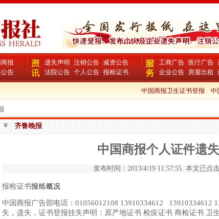
国商报
遗失声明
注销公告
减资公告
工商广告
医疗广告
卖公告
法院公告
个人公告
报检证书
企业公告
房屋出租
中国商报卫生证书登报
中国
报
齐鲁晚报
中国商报个人证件遗
发布时间：2013/4/19 11:57:55 本文已点击 
报检证书
报纸概况
中国商报广告部电话：01056012108 13910334612 1391033461
失，遗失，证书登报挂失声明：原产地证书 检疫证书 商检证书 卫