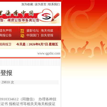
加为收藏
|
设为首页
|
联系我们
遗失声明
摄影论坛
海关传媒
商报公告
中国国门
挂失登报
商报卫生证书登报流程
今天是：
2026年8月7日 星期五
中国商报报检证书登报
中国商报个人证件遗失登报
www.qgxbz.com
失登报
29810 次
2 13910334612（同微信） 办理各种挂
生证书 报检证书等相关关海关检疫证