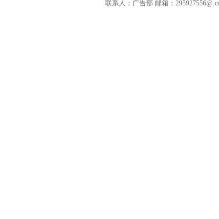
联系人：广告部 邮箱：295927556@.c