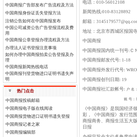
电话：010-56012108
中国商报广告部发布广告流程及方法
新闻热线:010-83128892
中国商报身份证丢失登报方法
注销公告如何在中国商报发布
邮箱：3145179577@qq.co
中国公司减资公告广告登报流程及费
地址：北京市西城区报国寺
用
中国商报公章登报办理流程及方法
中国商报
办理法人证书登报注意事项
中国商报国内统一刊号:Ｃ
如何办理中国商报拍卖公告登报及办
中国商报邮发代号: 1-18
理
中国商报新闻热线电话
中国商报外发行代号: WRO7
中国商报刊登货物进口证明书遗失声
明
中国商报创刊日期: 19
中国商报社汇款帐号:
户 名
热门点击
账 号：1100101950
中国商报投稿邮箱
中国商报电子版在线阅读
《中国商报》是我国经济领
彩，《中国商报》发行范围
中国商报货物进口证明书遗失登报
商报商务、商报生活五大版块
中国商报记者之家
日报
中国商报编辑部
办报宗旨全方位多角度向