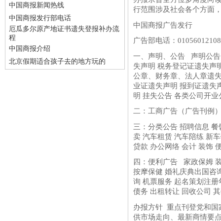
中国商报新闻热线
行范围涉及社会各个方面
中国商报发行部电话
中国商报广告发行
厄瓜多尔原产地证书遗失登报补办流
程
广告部电话：010560121
中国商报介绍
一、声明、公告 声明公告
北京假期适合孩子去的地方玩的
失声明 税务登记证遗失声
公章、财务章、法人章遗失
业证遗失声明 报到证遗失声
明 挂失公告 各类公司开业公告 
二：工商广告（广告刊例）都
三：分类公告 招聘信息 餐饮
卖 汽车租赁 汽车陪练 新车
贷款 办公网络 会计 装饰 
四：便利广告 家政保姆 装
按摩保健 婚礼庆典出国咨询
询 机票服务 起名策划注册
债务 出租转让 回收公司 
办报方针 重点刊登党和国
供市场走向、最新商情要