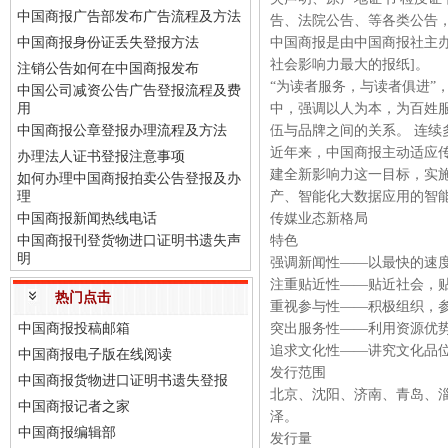
中国商报广告部发布广告流程及方法
告、法院公告、等各类公告
中国商报身份证丢失登报方法
中国商报是由中国商报社主办
社会影响力最大的报纸]。
注销公告如何在中国商报发布
“为读者服务，与读者俱进”
中国公司减资公告广告登报流程及费
用
中，强调以人为本，为百姓
中国商报公章登报办理流程及方法
伍与品牌之间的关系。 连续多年
近年来，中国商报主动适应
办理法人证书登报注意事项
建全新影响力这一目标，实
如何办理中国商报拍卖公告登报及办
理
产、智能化大数据应用的智能
中国商报新闻热线电话
传媒业态新格局
中国商报刊登货物进口证明书遗失声
特色
明
强调新闻性——以最快的速
注重贴近性——贴近社会，
热门点击
重视参与性——积极组织，
中国商报投稿邮箱
突出服务性——利用资源优
追求文化性——讲究文化品
中国商报电子版在线阅读
发行范围
中国商报货物进口证明书遗失登报
北京、沈阳、济南、青岛、
中国商报记者之家
泽。
中国商报编辑部
发行量