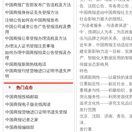
中国商报广告部发布广告流程及方法
告、法院公告、等各类公告
中国商报身份证丢失登报方法
中国商报是由中国商报社主办
社会影响力最大的报纸]。
注销公告如何在中国商报发布
“为读者服务，与读者俱进”
中国公司减资公告广告登报流程及费
用
中，强调以人为本，为百姓
中国商报公章登报办理流程及方法
伍与品牌之间的关系。 连续多年
近年来，中国商报主动适应
办理法人证书登报注意事项
建全新影响力这一目标，实
如何办理中国商报拍卖公告登报及办
理
产、智能化大数据应用的智能
中国商报新闻热线电话
传媒业态新格局
中国商报刊登货物进口证明书遗失声
特色
明
强调新闻性——以最快的速
注重贴近性——贴近社会，
热门点击
重视参与性——积极组织，
中国商报投稿邮箱
突出服务性——利用资源优
追求文化性——讲究文化品
中国商报电子版在线阅读
发行范围
中国商报货物进口证明书遗失登报
北京、沈阳、济南、青岛、
中国商报记者之家
泽。
中国商报编辑部
发行量