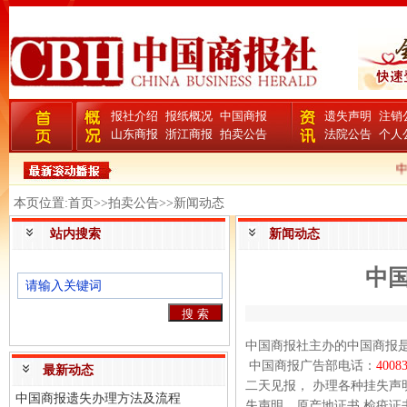
报社介绍
报纸概况
中国商报
遗失声明
注销
山东商报
浙江商报
拍卖公告
法院公告
个人
中
本页位置:首页>>拍卖公告>>新闻动态
站内搜索
新闻动态
中
中国商报社主办的中国商报
中国商报广告部电话：
4008
最新动态
二天见报， 办理各种挂失
中国商报遗失办理方法及流程
失声明、原产地证书 检疫证