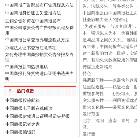
中国商报广告部发布广告流程及方法
告、法院公告、等各类公告
中国商报身份证丢失登报方法
中国商报是由中国商报社主办
社会影响力最大的报纸]。
注销公告如何在中国商报发布
“为读者服务，与读者俱进”
中国公司减资公告广告登报流程及费
用
中，强调以人为本，为百姓
中国商报公章登报办理流程及方法
伍与品牌之间的关系。 连续多年
近年来，中国商报主动适应
办理法人证书登报注意事项
建全新影响力这一目标，实
如何办理中国商报拍卖公告登报及办
理
产、智能化大数据应用的智能
中国商报新闻热线电话
传媒业态新格局
中国商报刊登货物进口证明书遗失声
特色
明
强调新闻性——以最快的速
注重贴近性——贴近社会，
热门点击
重视参与性——积极组织，
中国商报投稿邮箱
突出服务性——利用资源优
追求文化性——讲究文化品
中国商报电子版在线阅读
发行范围
中国商报货物进口证明书遗失登报
北京、沈阳、济南、青岛、
中国商报记者之家
泽。
中国商报编辑部
发行量