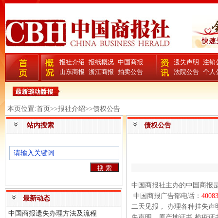
报社介绍
报纸概况
中国商报
遗失声明
注销
山东商报
浙江商报
拍卖公告
法院公告
个人
本页位置:首页>>报社介绍>>债权公告
站内搜索
债权公告
中国商报社主办的中国商报
中国商报广告部电话：
4008
最新动态
二天见报， 办理各种挂失
中国商报遗失办理方法及流程
失声明、原产地证书 检疫证