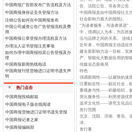
中国商报广告部发布广告流程及方法
告、法院公告、等各类公告
中国商报身份证丢失登报方法
中国商报是由中国商报社主办
社会影响力最大的报纸]。
注销公告如何在中国商报发布
“为读者服务，与读者俱进”
中国公司减资公告广告登报流程及费
用
中，强调以人为本，为百姓
中国商报公章登报办理流程及方法
伍与品牌之间的关系。 连续多年
近年来，中国商报主动适应
办理法人证书登报注意事项
建全新影响力这一目标，实
如何办理中国商报拍卖公告登报及办
理
产、智能化大数据应用的智能
中国商报新闻热线电话
传媒业态新格局
中国商报刊登货物进口证明书遗失声
特色
明
强调新闻性——以最快的速
注重贴近性——贴近社会，
热门点击
重视参与性——积极组织，
中国商报投稿邮箱
突出服务性——利用资源优
追求文化性——讲究文化品
中国商报电子版在线阅读
发行范围
中国商报货物进口证明书遗失登报
北京、沈阳、济南、青岛、
中国商报记者之家
泽。
中国商报编辑部
发行量